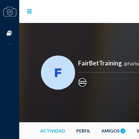
Cursos OnLine
FairBetTraining
@fairbe
,
ACTIVIDAD
PERFIL
AMIGOS
0