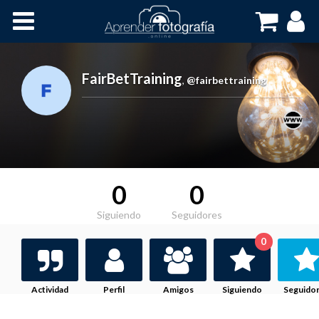
Inicio
Cursos OnLine
FairBetTraining
,
@fairbettraining
0
0
Siguiendo
Seguidores
0
Actividad
Perfil
Amigos
Siguiendo
Seguido