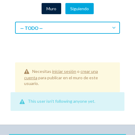
Muro
Siguiendo
— TODO —
Necesitas
iniciar sesión
o
crear una
cuenta
para publicar en el muro de este
usuario.
This user isn't following anyone yet.