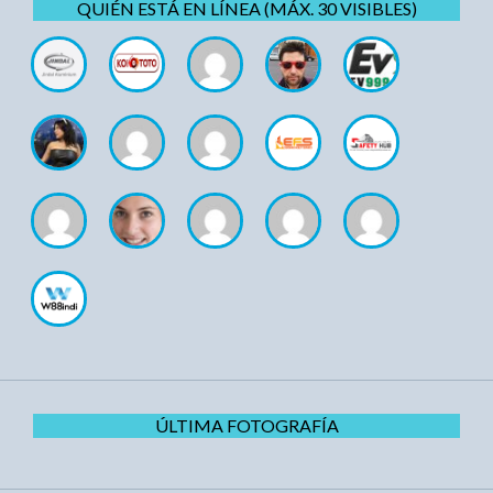
QUIÉN ESTÁ EN LÍNEA (MÁX. 30 VISIBLES)
ÚLTIMA FOTOGRAFÍA