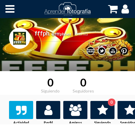
Inicio
Cursos OnLine
fffph
,
@fffphnet
Manila
0
0
Siguiendo
Seguidores
0
Actividad
Perfil
Amigos
Siguiendo
Seguido