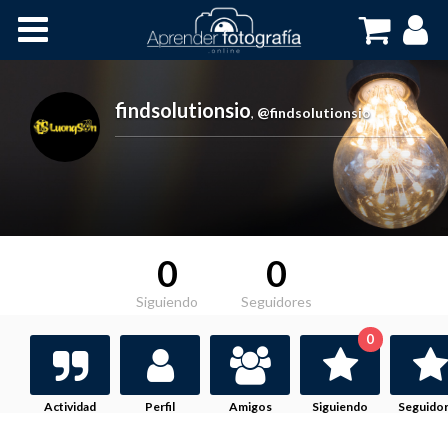
Inicio
Cursos OnLine
findsolutionsio
,
@findsolutionsio
0
0
Siguiendo
Seguidores
0
Actividad
Perfil
Amigos
Siguiendo
Seguido