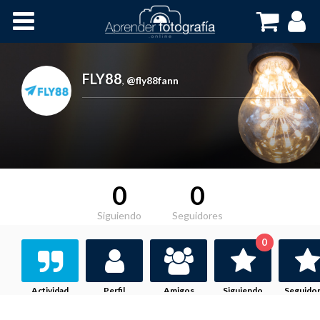
Inicio
Cursos OnLine
FLY88
,
@fly88fann
0
0
Siguiendo
Seguidores
0
Actividad
Perfil
Amigos
Siguiendo
Seguido