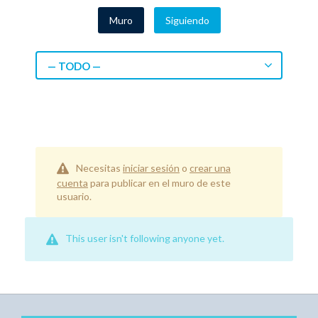
Muro
Siguiendo
— TODO —
Necesitas
iniciar sesión
o
crear una
cuenta
para publicar en el muro de este
usuario.
This user isn't following anyone yet.