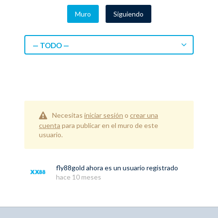
Muro
Siguiendo
— TODO —
Necesitas
iniciar sesión
o
crear una
cuenta
para publicar en el muro de este
usuario.
fly88gold
ahora es un usuario registrado
hace 10 meses