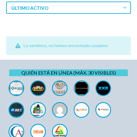
ÚLTIMO ACTIVO
Lo sentimos, no hemos encontrado usuarios.
QUIÉN ESTÁ EN LÍNEA (MÁX. 30 VISIBLES)