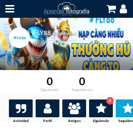
Inicio
Cursos OnLine
FLY88
,
@fly88legal1
0
0
Siguiendo
Seguidores
0
Actividad
Perfil
Amigos
Siguiendo
Seguido