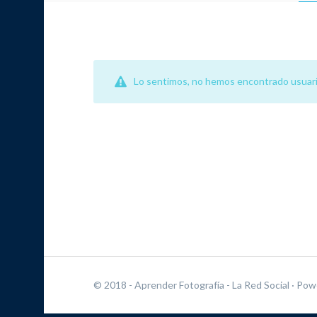
Lo sentimos, no hemos encontrado usuari
© 2018 - Aprender Fotografía - La Red Social
· Pow