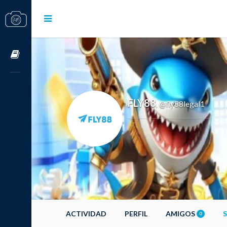
Cursos OnLine
FLY88
@fly88legal1
,
ACTIVIDAD
PERFIL
AMIGOS
0