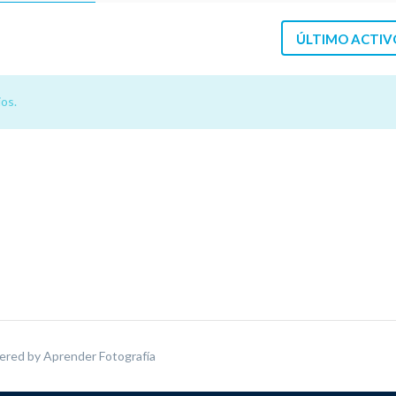
ÚLTIMO ACTIV
os.
ered by
Aprender Fotografía