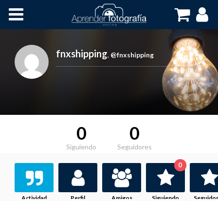
Inicio
Cursos OnLine
fnxshipping
,
@fnxshipping
0
0
Siguiendo
Seguidores
0
Actividad
Perfil
Amigos
Siguiendo
Seguido