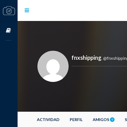
Cursos OnLine
fnxshipping
@fnxshippin
,
ACTIVIDAD
PERFIL
AMIGOS
0