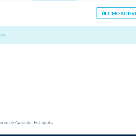
ÚLTIMO ACTIV
os.
ered by
Aprender Fotografía