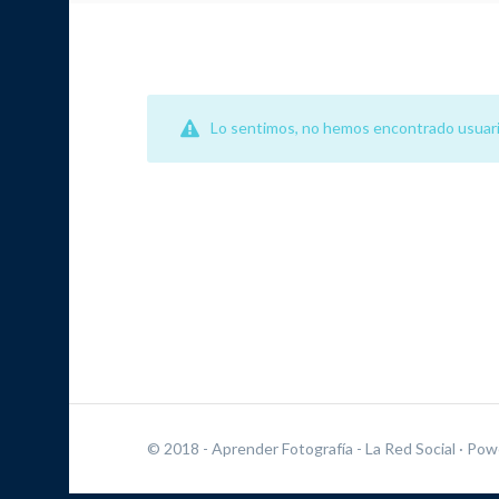
Lo sentimos, no hemos encontrado usuari
© 2018 - Aprender Fotografía - La Red Social
· Pow