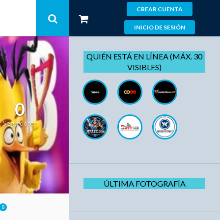
CREAR CUENTA
INICIO DE SESIÓN
QUIÉN ESTÁ EN LÍNEA (MÁX. 30
VISIBLES)
0
Seguidores
ÚLTIMA FOTOGRAFÍA
0