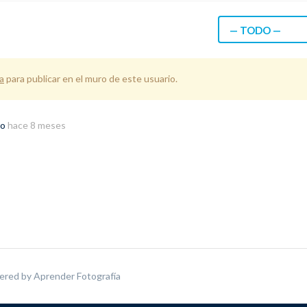
— TODO —
a
para publicar en el muro de este usuario.
do
hace 8 meses
ered by
Aprender Fotografía