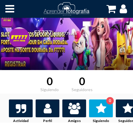
Inicio
Cursos OnLine
FT777
,
@ft777tech
0
0
Siguiendo
Seguidores
0
Actividad
Perfil
Amigos
Siguiendo
Seguido