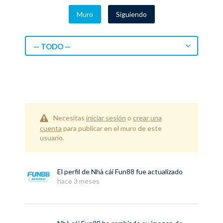
Muro
Siguiendo
— TODO —
Necesitas
iniciar sesión
o
crear una
cuenta
para publicar en el muro de este
usuario.
El perfil de
Nhà cái Fun88
fue actualizado
hace 3 meses