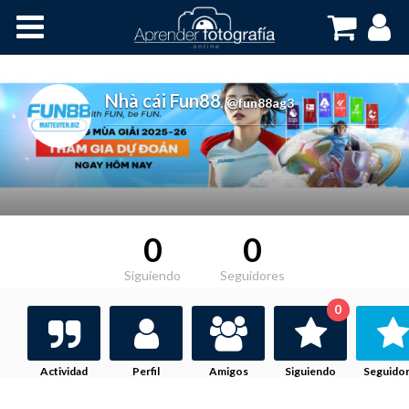
Inicio
Cursos OnLine
Nhà cái Fun88
,
@fun88ag3
0
0
Siguiendo
Seguidores
0
Actividad
Perfil
Amigos
Siguiendo
Seguido