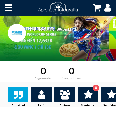
Inicio
Cursos OnLine
FUN88
,
@fun88comblack
0
0
Siguiendo
Seguidores
0
Actividad
Perfil
Amigos
Siguiendo
Seguido