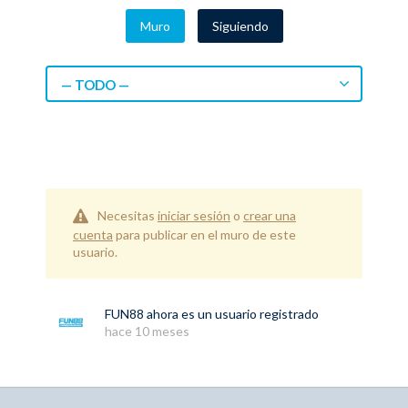
Muro
Siguiendo
— TODO —
Necesitas
iniciar sesión
o
crear una
cuenta
para publicar en el muro de este
usuario.
FUN88
ahora es un usuario registrado
hace 10 meses