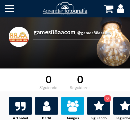
Inicio
Cursos OnLine
games88aacom
,
@games88aacom
0
0
Siguiendo
Seguidores
0
Actividad
Perfil
Amigos
Siguiendo
Seguido