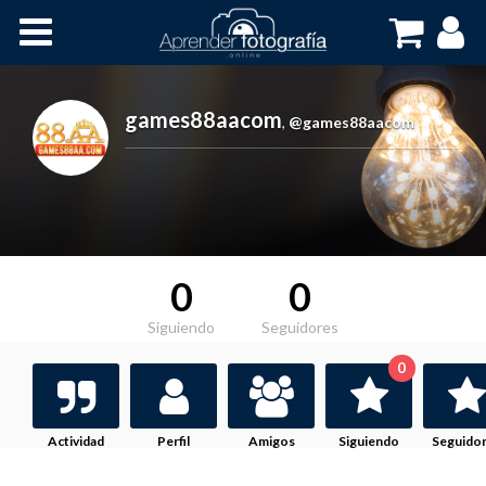
Inicio
Cursos OnLine
games88aacom
,
@games88aacom
0
0
Siguiendo
Seguidores
0
Actividad
Perfil
Amigos
Siguiendo
Seguido