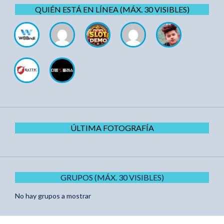
QUIÉN ESTÁ EN LÍNEA (MÁX. 30 VISIBLES)
ÚLTIMA FOTOGRAFÍA
GRUPOS (MÁX. 30 VISIBLES)
No hay grupos a mostrar