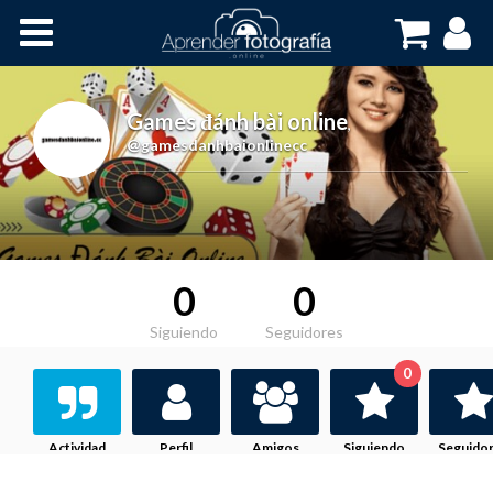
Inicio
Cursos OnLine
Games đánh bài online
,
@gamesdanhbaionlinecc
0
0
Siguiendo
Seguidores
0
Actividad
Perfil
Amigos
Siguiendo
Seguido