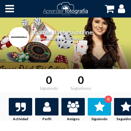
Inicio
Cursos OnLine
Games đánh bài online
,
@gamesdanhbaionlinecc
0
0
Siguiendo
Seguidores
0
Actividad
Perfil
Amigos
Siguiendo
Seguido