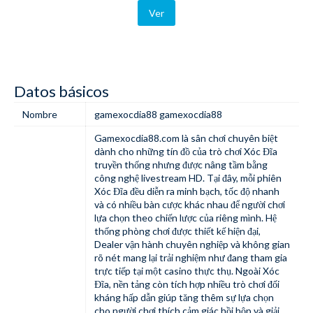
Ver
Datos básicos
Nombre
gamexocdia88 gamexocdia88
Gamexocdia88.com là sân chơi chuyên biệt
dành cho những tín đồ của trò chơi Xóc Đĩa
truyền thống nhưng được nâng tầm bằng
công nghệ livestream HD. Tại đây, mỗi phiên
Xóc Đĩa đều diễn ra minh bạch, tốc độ nhanh
và có nhiều bàn cược khác nhau để người chơi
lựa chọn theo chiến lược của riêng mình. Hệ
thống phòng chơi được thiết kế hiện đại,
Dealer vận hành chuyên nghiệp và không gian
rõ nét mang lại trải nghiệm như đang tham gia
trực tiếp tại một casino thực thụ. Ngoài Xóc
Đĩa, nền tảng còn tích hợp nhiều trò chơi đối
kháng hấp dẫn giúp tăng thêm sự lựa chọn
cho người chơi thích cảm giác hồi hộp và giải