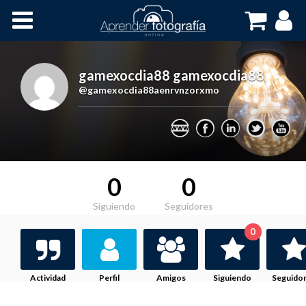
Inicio
Cursos OnLine
gamexocdia88 gamexocdia88
,
@gamexocdia88aenrvnzorxmo
0
0
Siguiendo
Seguidores
0
Actividad
Perfil
Amigos
Siguiendo
Seguido