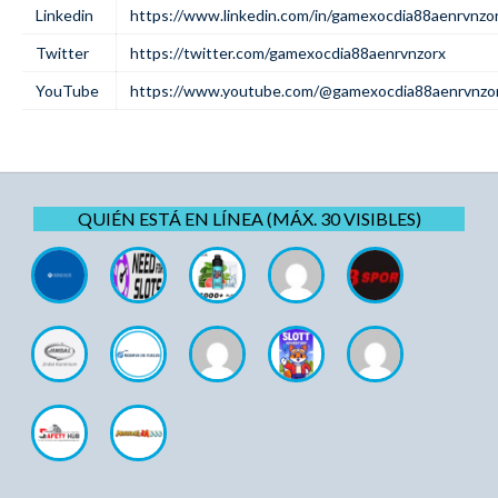
Linkedin
https://www.linkedin.com/in/gamexocdia88aenrvnzo
Twitter
https://twitter.com/gamexocdia88aenrvnzorx
YouTube
https://www.youtube.com/@gamexocdia88aenrvnzo
QUIÉN ESTÁ EN LÍNEA (MÁX. 30 VISIBLES)