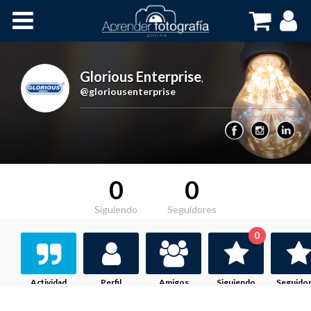
Inicio
Cursos OnLine
Glorious Enterprise
,
@gloriousenterprise
0
0
Siguiendo
Seguidores
0
Actividad
Perfil
Amigos
Siguiendo
Seguido