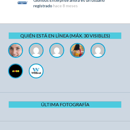
Glorious Enterprise
ahora es un usuario
registrado
hace 8 meses
QUIÉN ESTÁ EN LÍNEA (MÁX. 30 VISIBLES)
ÚLTIMA FOTOGRAFÍA