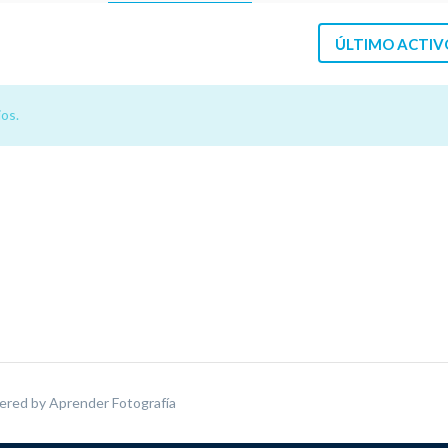
ÚLTIMO ACTIV
os.
ered by
Aprender Fotografía