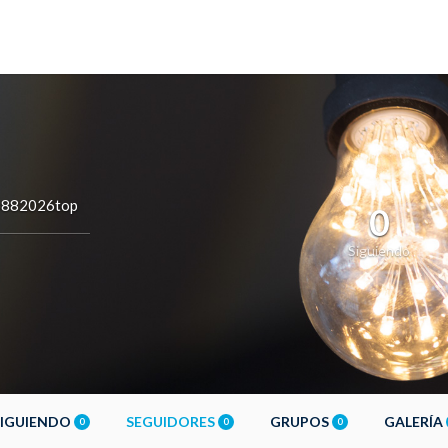
882026top
0
Siguiendo
SIGUIENDO
SEGUIDORES
GRUPOS
GALERÍA
0
0
0