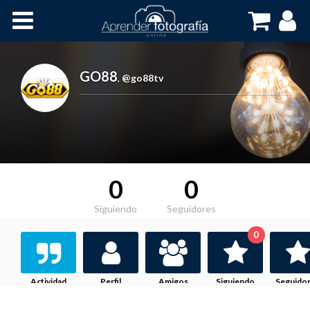
Inicio
Cursos OnLine
GO88
,
@go88tv
0
0
Siguiendo
Seguidores
0
Actividad
Perfil
Amigos
Siguiendo
Seguido