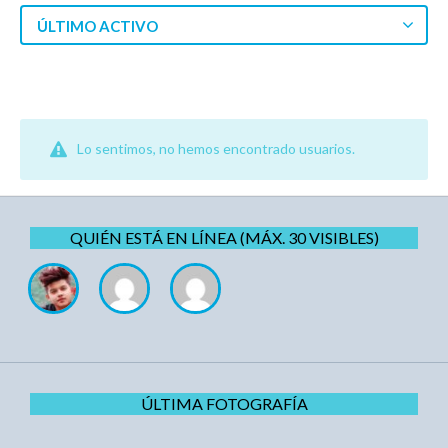
ÚLTIMO ACTIVO
Lo sentimos, no hemos encontrado usuarios.
QUIÉN ESTÁ EN LÍNEA (MÁX. 30 VISIBLES)
ÚLTIMA FOTOGRAFÍA