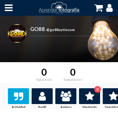
Inicio
Cursos OnLine
GO88
,
@go88uytincom
0
0
Siguiendo
Seguidores
0
Actividad
Perfil
Amigos
Siguiendo
Seguido