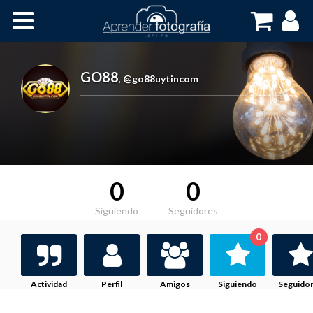
Inicio
Cursos OnLine
GO88
,
@go88uytincom
0
0
Siguiendo
Seguidores
0
Actividad
Perfil
Amigos
Siguiendo
Seguido