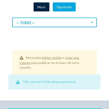
Muro
Siguiendo
— TODO —
Necesitas
iniciar sesión
o
crear una
cuenta
para publicar en el muro de este
usuario.
This user isn't following anyone yet.