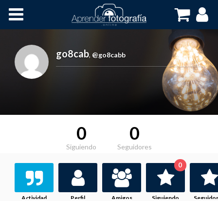
Inicio
Cursos OnLine
go8cab
,
@go8cabb
0
0
Siguiendo
Seguidores
0
Actividad
Perfil
Amigos
Siguiendo
Seguido