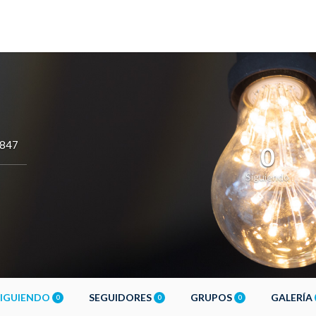
y847
0
Siguiendo
SIGUIENDO
SEGUIDORES
GRUPOS
GALERÍA
0
0
0