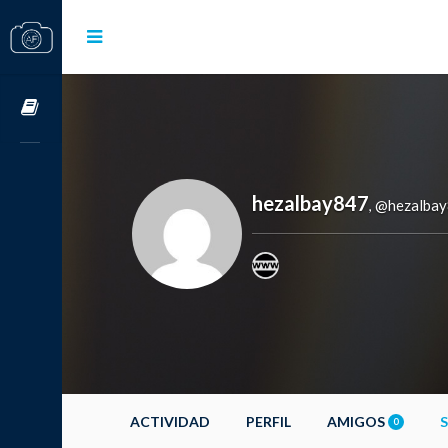
Cursos OnLine
hezalbay847
@hezalba
,
ACTIVIDAD
PERFIL
AMIGOS
0