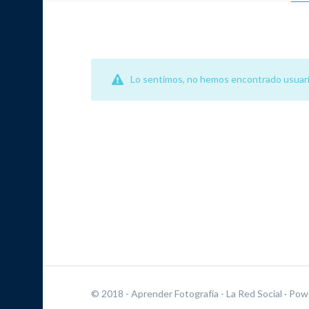
Lo sentimos, no hemos encontrado usuari
© 2018 - Aprender Fotografía - La Red Social
· Pow