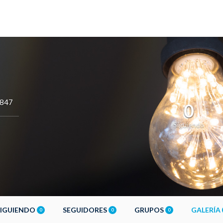
y847
0
Siguiendo
SIGUIENDO
SEGUIDORES
GRUPOS
GALERÍA
0
0
0