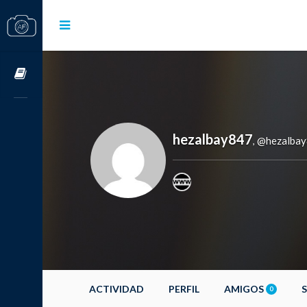
Cursos OnLine
hezalbay847
@hezalba
,
ACTIVIDAD
PERFIL
AMIGOS
0