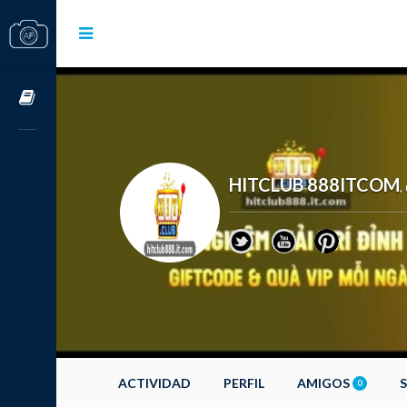
Cursos OnLine
HITCLUB 888ITCOM
,
ACTIVIDAD
PERFIL
AMIGOS
0