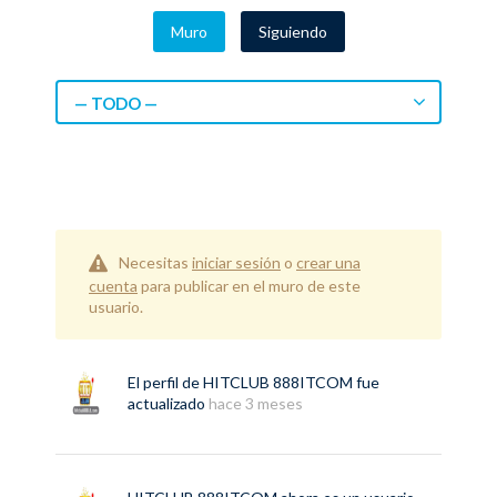
Muro
Siguiendo
— TODO —
Necesitas
iniciar sesión
o
crear una
cuenta
para publicar en el muro de este
usuario.
El perfil de
HITCLUB 888ITCOM
fue
actualizado
hace 3 meses