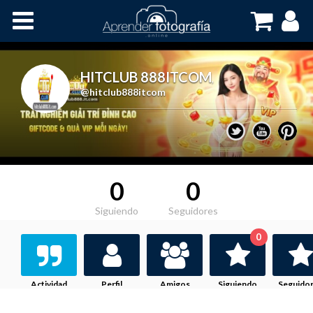
Inicio
Cursos OnLine
HITCLUB 888ITCOM
,
@hitclub888itcom
0
0
Siguiendo
Seguidores
0
Actividad
Perfil
Amigos
Siguiendo
Seguido