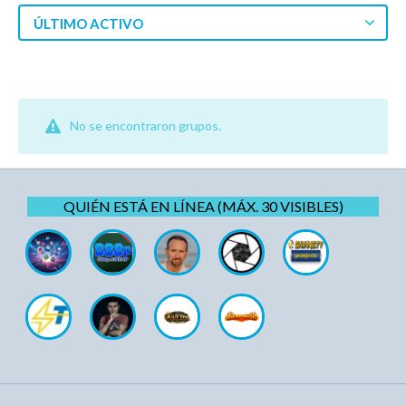
ÚLTIMO ACTIVO
No se encontraron grupos.
QUIÉN ESTÁ EN LÍNEA (MÁX. 30 VISIBLES)