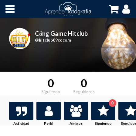
Inicio
Cursos OnLine
Cổng Game Hitclub
,
@hitclub89cocom
0
0
Siguiendo
Seguidores
0
Actividad
Perfil
Amigos
Siguiendo
Seguido