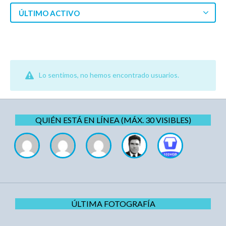
ÚLTIMO ACTIVO
Lo sentimos, no hemos encontrado usuarios.
QUIÉN ESTÁ EN LÍNEA (MÁX. 30 VISIBLES)
ÚLTIMA FOTOGRAFÍA