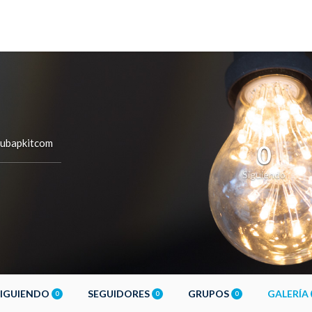
lubapkitcom
0
Siguiendo
SIGUIENDO
SEGUIDORES
GRUPOS
GALERÍA
0
0
0