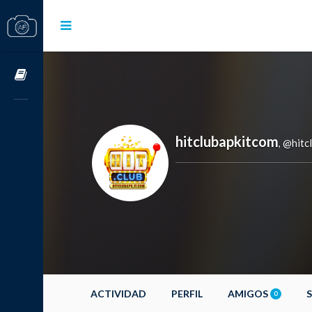
Cursos OnLine
hitclubapkitcom
@hitc
,
ACTIVIDAD
PERFIL
AMIGOS
0