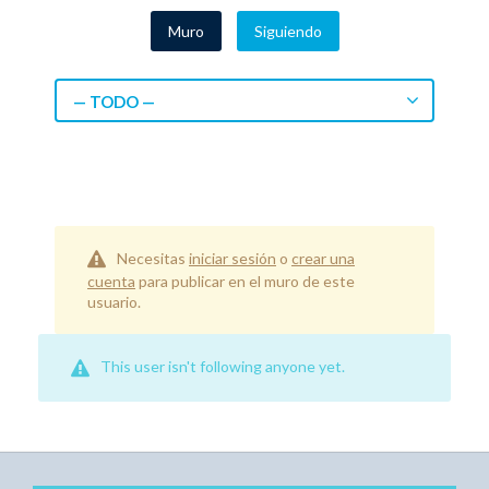
Muro
Siguiendo
— TODO —
Necesitas
iniciar sesión
o
crear una
cuenta
para publicar en el muro de este
usuario.
This user isn't following anyone yet.