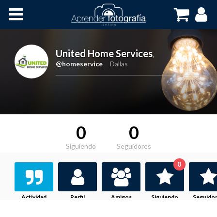
Inicio
Cursos OnLine
United Home Services
,
@homeservice
Dallas
0
0
Siguiendo
Seguidores
0
Actividad
Perfil
Amigos
Siguiendo
Seguido