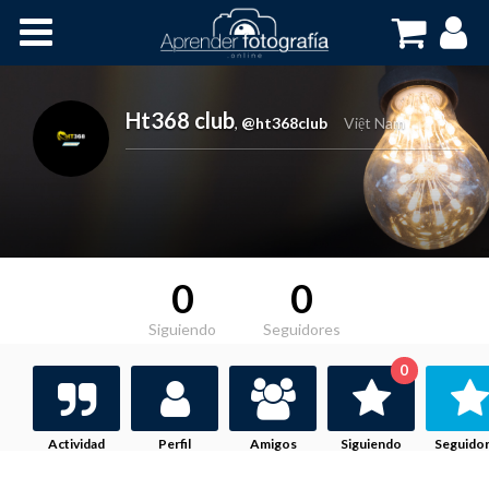
Inicio
Cursos OnLine
Ht368 club
,
@ht368club
Việt Nam
0
0
Siguiendo
Seguidores
0
Actividad
Perfil
Amigos
Siguiendo
Seguido