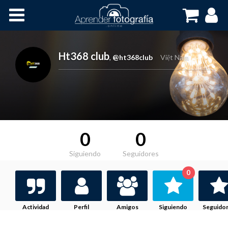
Inicio
Cursos OnLine
Ht368 club
,
@ht368club
Việt Nam
0
0
Siguiendo
Seguidores
0
Actividad
Perfil
Amigos
Siguiendo
Seguido