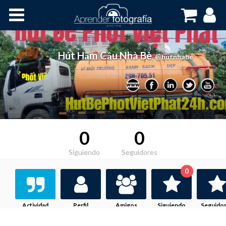
Inicio
Cursos OnLine
Hút Hầm Cầu Nhà Bè
,
@hutnhabe
0
0
Siguiendo
Seguidores
0
Actividad
Perfil
Amigos
Siguiendo
Seguido