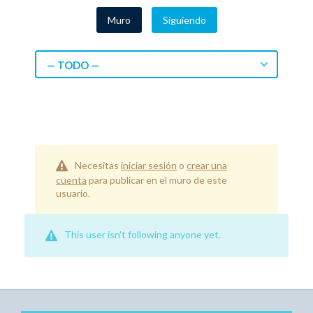
Muro
Siguiendo
— TODO —
Necesitas
iniciar sesión
o
crear una
cuenta
para publicar en el muro de este
usuario.
This user isn't following anyone yet.