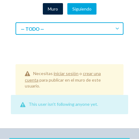
Muro
Siguiendo
— TODO —
Necesitas
iniciar sesión
o
crear una
cuenta
para publicar en el muro de este
usuario.
This user isn't following anyone yet.