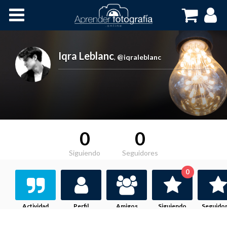
Inicio
Cursos OnLine
Iqra Leblanc
,
@iqraleblanc
0
0
Siguiendo
Seguidores
0
Actividad
Perfil
Amigos
Siguiendo
Seguido