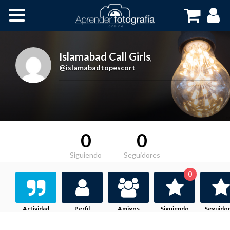
Inicio
Cursos OnLine
Islamabad Call Girls
,
@islamabadtopescort
0
0
Siguiendo
Seguidores
0
Actividad
Perfil
Amigos
Siguiendo
Seguido