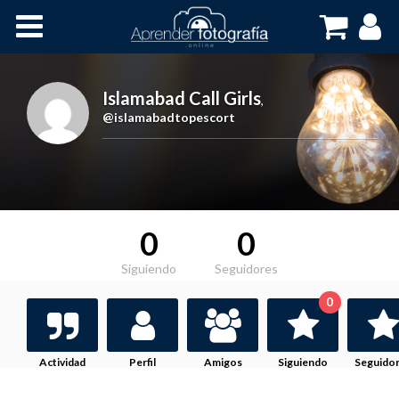
Inicio
Cursos OnLine
Islamabad Call Girls
,
@islamabadtopescort
0
0
Siguiendo
Seguidores
0
Actividad
Perfil
Amigos
Siguiendo
Seguido