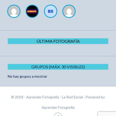
ÚLTIMA FOTOGRAFÍA
GRUPOS (MÁX. 30 VISIBLES)
No hay grupos a mostrar
© 2018 - Aprender Fotografía - La Red Social
· Powered by
Aprender Fotografía