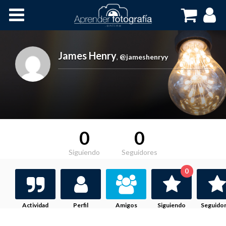
Inicio
Cursos OnLine
James Henry
,
@jameshenryy
0
0
Siguiendo
Seguidores
0
Actividad
Perfil
Amigos
Siguiendo
Seguido