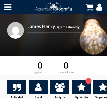
Inicio
Cursos OnLine
James Henry
,
@jameshenryy
0
0
Siguiendo
Seguidores
0
Actividad
Perfil
Amigos
Siguiendo
Seguido