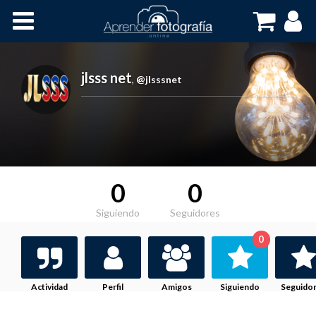
Inicio
Cursos OnLine
jlsss net
,
@jlsssnet
0
0
Siguiendo
Seguidores
0
Actividad
Perfil
Amigos
Siguiendo
Seguido