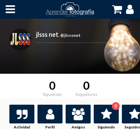
Inicio
Cursos OnLine
jlsss net
,
@jlsssnet
0
0
Siguiendo
Seguidores
0
Actividad
Perfil
Amigos
Siguiendo
Seguido