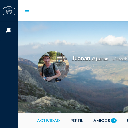
Cursos OnLine
Juanan
@juanan
,
L´Hospit
ACTIVIDAD
PERFIL
AMIGOS
16