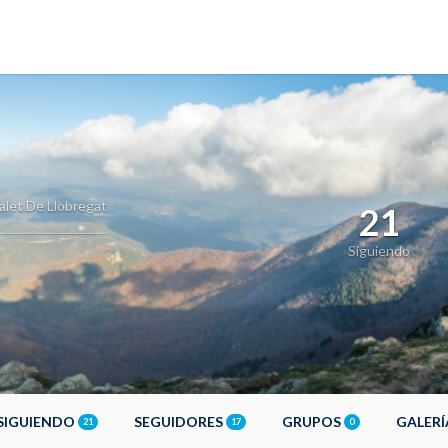
alet De Llobregat
21
Siguiendo
SIGUIENDO
SEGUIDORES
GRUPOS
GALER
21
17
0