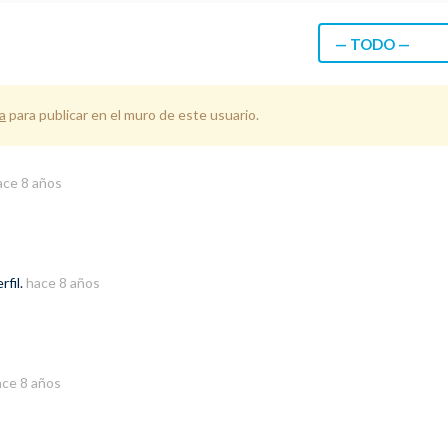
— TODO —
a
para publicar en el muro de este usuario.
ace 8 años
rfil.
hace 8 años
ace 8 años