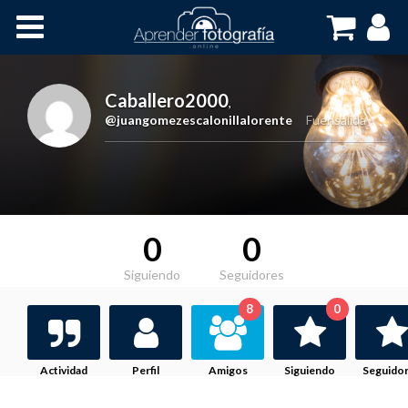
Inicio
Cursos OnLine
Caballero2000
,
@juangomezescalonillalorente
Fuensalida
0
0
Siguiendo
Seguidores
8
0
Actividad
Perfil
Amigos
Siguiendo
Seguido