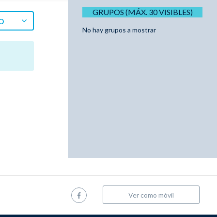
GRUPOS (MÁX. 30 VISIBLES)
O
No hay grupos a mostrar