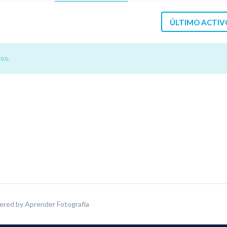
ÚLTIMO ACTIV
os.
ered by
Aprender Fotografía